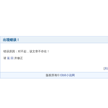
出现错误！
错误原因：对不起，该文章不存在！
请
返 回
并修正
[
关
版权所有©
t3b8小说网